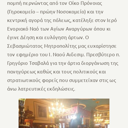
πομπή περνώντας από τον Οίκο Πρόνοιας
(Γηροκομείο – πρώην Νοσοκομείο) και την
κεντρική αγορά της πόλεως, κατέληξε στον Ιερό
Ενοριακό Ναό των Αγίων Αναργύρων όπου κι
έγινε Δέηση και ευλόγηση άρτων. Ο
Σεβασμιώτατος Μητροπολίτης μας ευχαρίστησε
τον εφημέριο του Ι. Ναού Αιδεσιμ. Πρεσβύτερο π.
Γρηγόριο Τσαβαλά για την άρτια διοργάνωση της
πανηγύρεως καθώς και τους πολιτικούς και
στρατιωτικούς φορείς που συμμετείχαν στις ως
άνω λατρευτικές εκδηλώσεις.