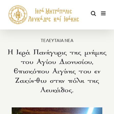
Μετάβαση
στο
περιεχόμενο
ΤΕΛΕΥΤΑΙΑ ΝΕΑ
Η Ιερά Πανήγυρις της μνήμης
του Αγίου Διονυσίου,
Επισκόπου Αιγίνης του εν
Ζακύνθω στην πόλη της
Λευκάδος.