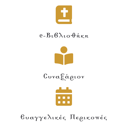
e-Βιβλιοθήκη
Συναξάριον
Ευαγγελικές Περικοπές