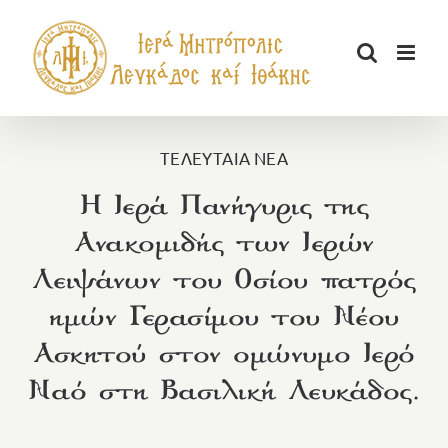
Μετάβαση
στο
περιεχόμενο
ΤΕΛΕΥΤΑΙΑ ΝΕΑ
Η Ιερά Πανήγυρις της
Ανακομιδής των Ιερών
Λειψάνων του Οσίου πατρός
ημών Γερασίμου του Νέου
Ασκητού στον ομώνυμο Ιερό
Ναό στη Βασιλική Λευκάδος.