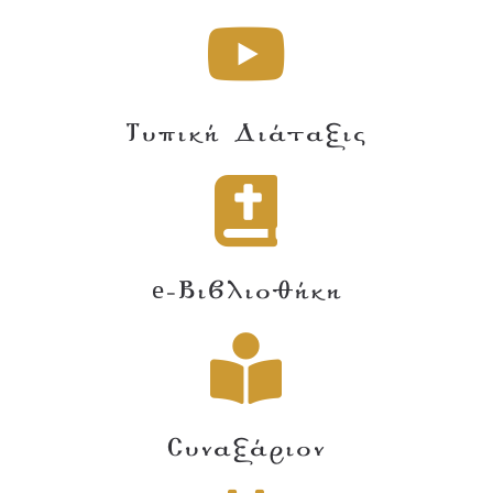
Τυπική Διάταξις
e-Βιβλιοθήκη
Συναξάριον