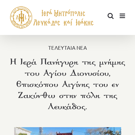
Μετάβαση
στο
περιεχόμενο
ΤΕΛΕΥΤΑΙΑ ΝΕΑ
Η Ιερά Πανήγυρη της μνήμης
του Αγίου Διονυσίου,
Επισκόπου Αιγίνης του εν
Ζακύνθω στην πόλη της
Λευκάδος.