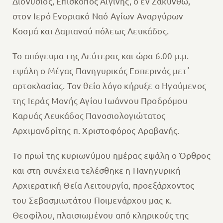
Διονύσιος, Επίσκοπος Αιγίνης, ο εν Ζακύνθω,
στον Ιερό Ενοριακό Ναό Αγίων Αναργύρων
Κοσμά και Δαμιανού πόλεως Λευκάδος.
Το απόγευμα της Δεύτερας και ώρα 6.00 μ.μ.
εψάλη ο Μέγας Πανηγυρικός Εσπερινός μετ᾽
αρτοκλασίας. Τον θείο λόγο κήρυξε ο Ηγούμενος
της Ιεράς Μονής Αγίου Ιωάννου Προδρόμου
Καρυάς Λευκάδος Πανοσιολογιώτατος
Αρχιμανδρίτης π. Χριστοφόρος Αραβανής.
Το πρωί της κυριωνύμου ημέρας εψάλη ο Όρθρος
και στη συνέχεια τελέσθηκε η Πανηγυρική
Αρχιερατική Θεία Λειτουργία, προεξάρχοντος
του Σεβασμιωτάτου Ποιμενάρχου μας κ.
Θεοφίλου, πλαισιωμένου από κληρικούς της