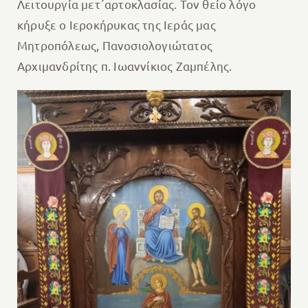
Λειτουργία μετ᾽αρτοκλασίας. Τον θείο λόγο
κήρυξε ο Ιεροκήρυκας της Ιεράς μας
Μητροπόλεως, Πανοσιολογιώτατος
Αρχιμανδρίτης π. Ιωαννίκιος Ζαμπέλης.