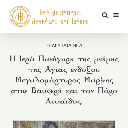
Μετάβαση
στο
περιεχόμενο
ΤΕΛΕΥΤΑΙΑ ΝΕΑ
Η Ιερά Πανήγυρη της μνήμης
της Αγίας ενδόξου
Μεγαλομάρτυρος Μαρίνης
στην Βαυκερή και τον Πόρο
Λευκάδος.