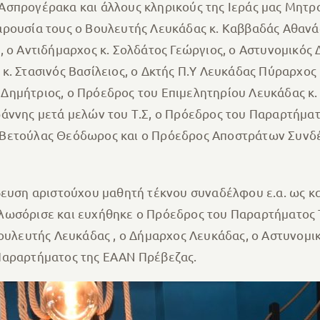
Ασπρογέρακα και άλλους κληρικούς της Ιεράς μας Μητρ
ρουσία τους ο Βουλευτής Λευκάδας κ. Καββαδάς Αθανάσ
, ο Αντιδήμαρχος κ. Σολδάτος Γεώργιος, ο Αστυνομικός
κ. Στασινός Βασίλειος, ο Δκτής Π.Υ Λευκάδας Πύραρχος
Δημήτριος, ο Πρόεδρος του Επιμελητηρίου Λευκάδας κ.
άννης μετά μελών του Τ.Σ, ο Πρόεδρος του Παραρτήματ
 Βετούλας Θεόδωρος και ο Πρόεδρος Αποστράτων Συνδ
βευση αριστούχου μαθητή τέκνου συναδέλφου ε.α. ως και
ωσόρισε και ευχήθηκε ο Πρόεδρος του Παραρτήματος Τχ
Βουλευτής Λευκάδας , ο Δήμαρχος Λευκάδας, ο Αστυνομι
Παραρτήματος της ΕΑΑΝ Πρέβεζας.