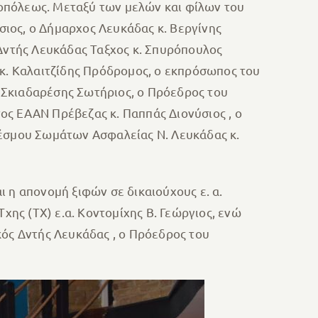
οπόλεως. Μεταξύ των μελών και φίλων του
ιος, ο Δήμαρχος Λευκάδας κ. Βεργίνης
 Δντής Λευκάδας Ταξχος κ. Σπυρόπουλος
 κ. Καλαιτζίδης Πρόδρομος, ο εκπρόσωπος του
 Σκιαδαρέσης Σωτήριος, ο Πρόεδρος του
ος ΕΑΑΝ Πρέβεζας κ. Παππάς Διονύσιος , ο
έσμου Σωμάτων Ασφαλείας Ν. Λευκάδας κ.
 η απονομή ξιφών σε δικαιούχους ε. α.
ης (ΤΧ) ε.α. Κοντομίχης Β. Γεώργιος, ενώ
κός Δντής Λευκάδας , ο Πρόεδρος του