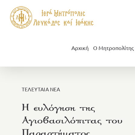
Μετάβαση
στο
περιεχόμενο
Αρχική
Ο Μητροπολίτης
ΤΕΛΕΥΤΑΙΑ ΝΕΑ
Η ευλόγηση της
Αγιοβασιλόπιτας του
Παραρτήματος