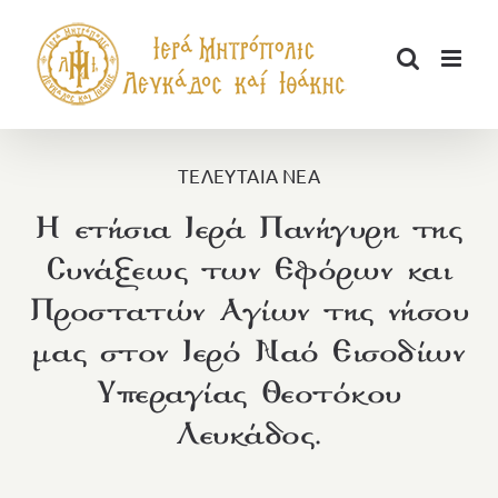
Μετάβαση
στο
περιεχόμενο
ΤΕΛΕΥΤΑΙΑ ΝΕΑ
Η ετήσια Ιερά Πανήγυρη της
Συνάξεως των Εφόρων και
Προστατών Αγίων της νήσου
μας στον Ιερό Ναό Εισοδίων
Υπεραγίας Θεοτόκου
Λευκάδος.