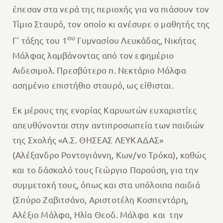
έπεσαν στα νερά της περιοχής για να πιάσουν τον
Τίμιο Σταυρό, τον οποίο κι ανέσυρε ο μαθητής της
ου
Γ’ τάξης του 1
Γυμνασίου Λευκάδας, Νικήτας
Μάλφας λαμβάνοντας από τον εφημέριο
Αιδεσιμολ. Πρεσβύτερο π. Νεκτάριο Μάλφα
ασημένιο επιστήθιο σταυρό, ως είθισται.
Εκ μέρους της ενορίας Καρυωτών ευχαριστίες
απευθύνονται στην αντιπροσωπεία των παιδιών
της Σχολής «Α.Σ. ΘΗΣΕΑΣ ΛΕΥΚΑΔΑΣ»
(Αλέξανδρο Ροντογιάννη, Κων/νο Τρόκα), καθώς
και το δάσκαλό τους Γεώργιο Παρούση, για την
συμμετοχή τους, όπως και στα υπόλοιπα παιδιά
(Σπύρο Ζαβιτσάνο, Αριστοτέλη Κοσπεντάρη,
Αλέξιο Μάλφα, Ηλία Θεοδ. Μάλφα και την