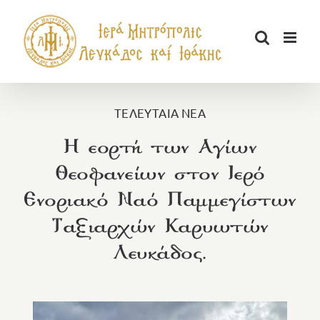
Μετάβαση
στο
περιεχόμενο
ΤΕΛΕΥΤΑΙΑ ΝΕΑ
Η εορτή των Αγίων
Θεοφανείων στον Ιερό
Ενοριακό Ναό Παμμεγίστων
Ταξιαρχών Καρυωτών
Λευκάδος.