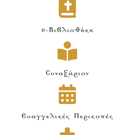
e-Βιβλιοθήκη
Συναξάριον
Ευαγγελικές Περικοπές