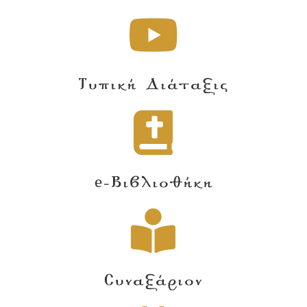
Τυπική Διάταξις
e-Βιβλιοθήκη
Συναξάριον