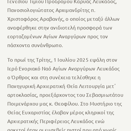
Γενεσίου Τιμίου Προδρόμου Καρυάς Λευκάδος,
Πανοσιολογιώτατος Αρχιμανδρίτης π.
Χριστοφόρος Αραβανής, ο οποίος μεταξύ άλλων
αναφέρθηκε στην ανιδιοτελή προσφορά των
εορταζομένων Αγίων Αναργύρων προς τον
πάσχοντα συνάνθρωπο.
Το πρωί της Τρίτης, 1 Ιουλίου 2025 εψάλη στον
Ιερό Ενοριακό Ναό Αγίων Αναργύρων Λευκάδος
ο Όρθρος και στη συνέχεια τελέσθηκε η
Πανηγυρική Αρχιερατική Θεία Λειτουργία μετ᾽
αρτοκλασίας, προεξάρχοντος του Σεβασμιωτάτου
Ποιμενάρχου μας κ. Θεοφίλου. Στο Μυστήριο της
Θείας Ευχαριστίας έλαβαν μέρος κληρικοί της
Αρχιερατικής Περιφέρειας Λευκάδος ενώ
αρκετοί ήταν οι ευσεβείς πιστοί που από νωρίς