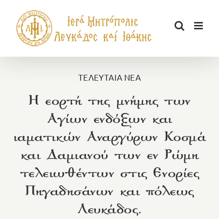
Μετάβαση
στο
περιεχόμενο
ΤΕΛΕΥΤΑΙΑ ΝΕΑ
Η εορτή της μνήμης των
Αγίων ενδόξων και
ιαματικών Αναργύρων Κοσμά
και Δαμιανού των εν Ρώμη
τελειωθέντων στις Ενορίες
Πηγαδησάνων και πόλεως
Λευκάδος.