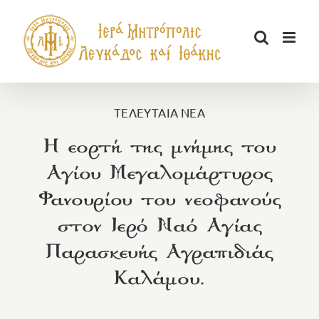
Μετάβαση
στο
περιεχόμενο
ΤΕΛΕΥΤΑΙΑ ΝΕΑ
Η εορτή της μνήμης του
Αγίου Μεγαλομάρτυρος
Φανουρίου του νεοφανούς
στον Ιερό Ναό Αγίας
Παρασκευής Αγραπιδιάς
Καλάμου.