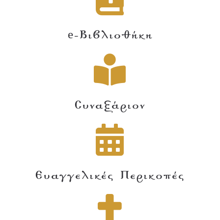
e-Βιβλιοθήκη
Συναξάριον
Ευαγγελικές Περικοπές