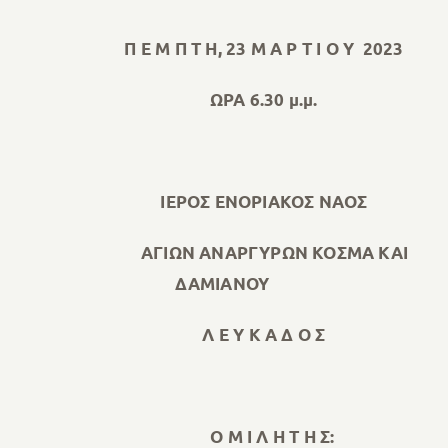
Π Ε Μ Π Τ Η, 23 Μ Α Ρ Τ Ι Ο Υ 2023
ΩΡΑ 6.30 μ.μ.
ΙΕΡΟΣ ΕΝΟΡΙΑΚΟΣ ΝΑΟΣ
ΑΓΙΩΝ ΑΝΑΡΓΥΡΩΝ ΚΟΣΜΑ ΚΑΙ
ΔΑΜΙΑΝΟΥ
Λ Ε Υ Κ Α Δ Ο Σ
Ο Μ Ι Λ Η Τ Η Σ: