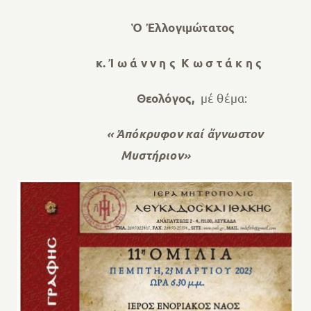
Ὁ Ἐλλογιμώτατος
κ. Ἰ ω ά ν ν η ς Κ ω σ τ ά κ η ς
μέ θέμα:
Θεολόγος
,
« Ἀπόκρυφον καί ἄγνωστον
Μυστήριον»