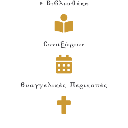
e-Βιβλιοθήκη
Συναξάριον
Ευαγγελικές Περικοπές