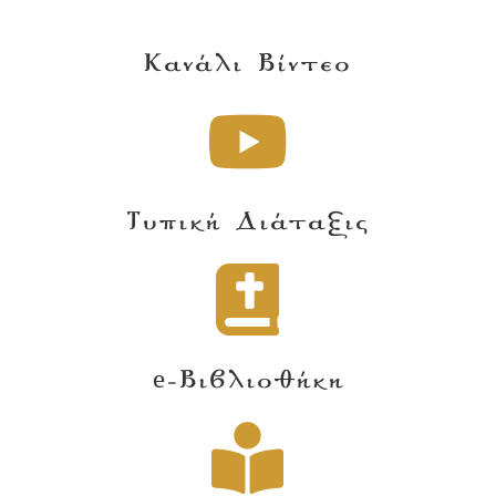
Κανάλι Βίντεο
Τυπική Διάταξις
e-Βιβλιοθήκη