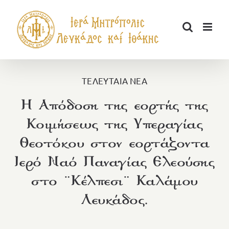
Μετάβαση
στο
περιεχόμενο
ΤΕΛΕΥΤΑΙΑ ΝΕΑ
Η Απόδοση της εορτής της
Κοιμήσεως της Υπεραγίας
Θεοτόκου στον εορτάζοντα
Ιερό Ναό Παναγίας Ελεούσης
στο ¨Κέλπεσι¨ Καλάμου
Λευκάδος.