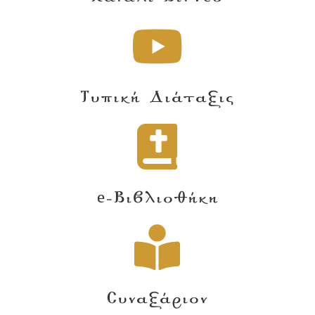
Τυπική Διάταξις
e-Βιβλιοθήκη
Συναξάριον