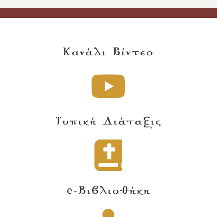
Κανάλι Βίντεο
Τυπική Διάταξις
e-Βιβλιοθήκη