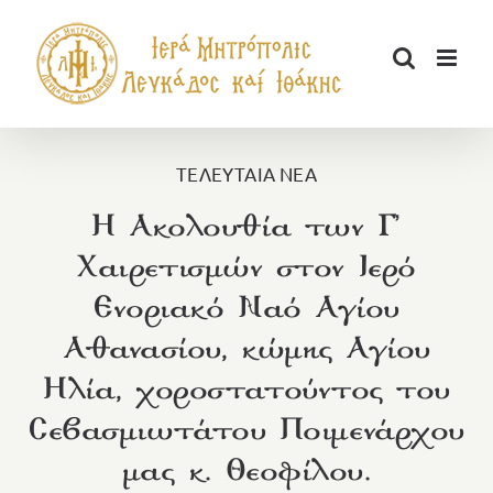
Μετάβαση
στο
περιεχόμενο
ΤΕΛΕΥΤΑΙΑ ΝΕΑ
Η Ακολουθία των Γ’
Χαιρετισμών στον Ιερό
Ενοριακό Ναό Αγίου
Αθανασίου, κώμης Αγίου
Ηλία, χοροστατούντος του
Σεβασμιωτάτου Ποιμενάρχου
μας κ. Θεοφίλου.