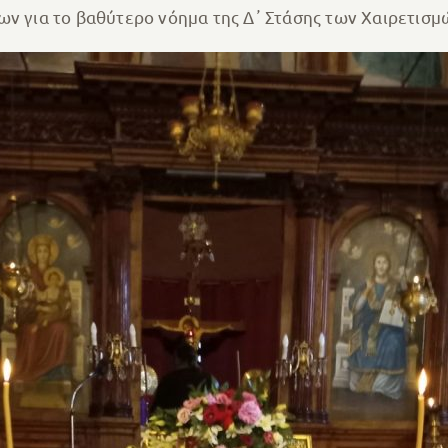
ων για το βαθύτερο νόημα της Δ᾽ Στάσης των Χαιρετισμ