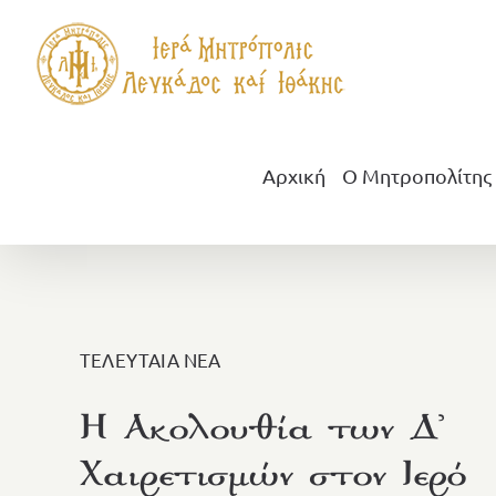
Μετάβαση
στο
περιεχόμενο
Αρχική
Ο Μητροπολίτης
ΤΕΛΕΥΤΑΙΑ ΝΕΑ
Η Ακολουθία των Δ᾽
Χαιρετισμών στον Ιερό