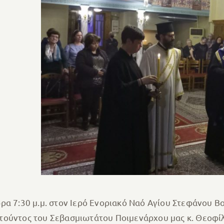
ρα 7:30 μ.μ. στον Ιερό Ενοριακό Ναό Αγίου Στεφάνου Β
τούντος του Σεβασμιωτάτου Ποιμενάρχου μας κ. Θεοφίλ