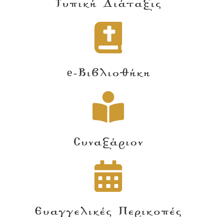
Τυπική Διάταξις
e-Βιβλιοθήκη
Συναξάριον
Ευαγγελικές Περικοπές