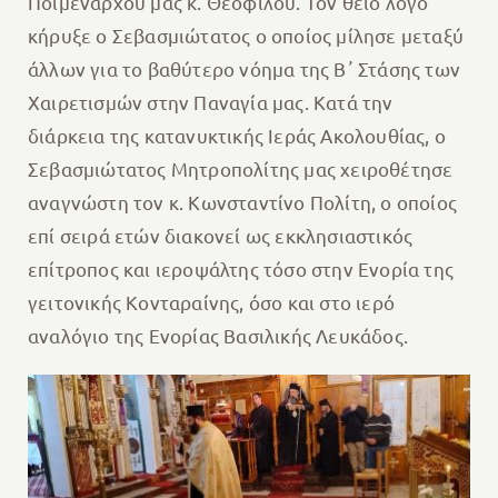
Ποιμενάρχου μας κ. Θεοφίλου. Τον θείο λόγο
κήρυξε ο Σεβασμιώτατος ο οποίος μίλησε μεταξύ
άλλων για το βαθύτερο νόημα της Β᾽ Στάσης των
Χαιρετισμών στην Παναγία μας. Κατά την
διάρκεια της κατανυκτικής Ιεράς Ακολουθίας, ο
Σεβασμιώτατος Μητροπολίτης μας χειροθέτησε
αναγνώστη τον κ. Κωνσταντίνο Πολίτη, ο οποίος
επί σειρά ετών διακονεί ως εκκλησιαστικός
επίτροπος και ιεροψάλτης τόσο στην Ενορία της
γειτονικής Κονταραίνης, όσο και στο ιερό
αναλόγιο της Ενορίας Βασιλικής Λευκάδος.