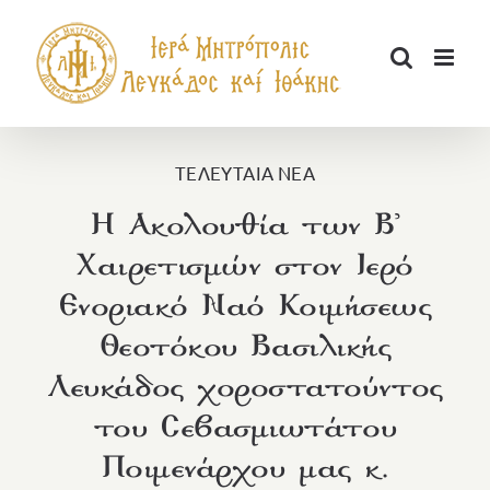
Μετάβαση
στο
περιεχόμενο
ΤΕΛΕΥΤΑΙΑ ΝΕΑ
Η Ακολουθία των Β᾽
Χαιρετισμών στον Ιερό
Ενοριακό Ναό Κοιμήσεως
Θεοτόκου Βασιλικής
Λευκάδος χοροστατούντος
του Σεβασμιωτάτου
Ποιμενάρχου μας κ.