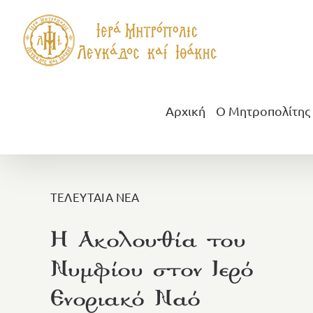
Μετάβαση
στο
περιεχόμενο
Αρχική
Ο Μητροπολίτης
ΤΕΛΕΥΤΑΙΑ ΝΕΑ
Η Ακολουθία του
Νυμφίου στον Ιερό
Ενοριακό Ναό