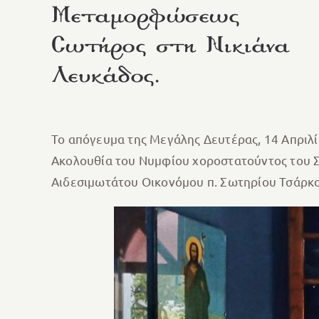
Μεταμορφώσεως
Σωτήρος στη Νικιάνα
Λευκάδος.
Το απόγευμα της Μεγάλης Δευτέρας, 14 Απρι
Ακολουθία του Νυμφίου χοροστατούντος του Σ
Αιδεσιμωτάτου Οικονόμου π. Σωτηρίου Τσάρκο