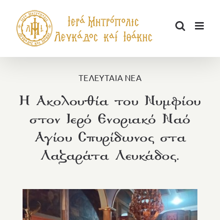
Μετάβαση
στο
περιεχόμενο
ΤΕΛΕΥΤΑΙΑ ΝΕΑ
Η Ακολουθία του Νυμφίου
στον Ιερό Ενοριακό Ναό
Αγίου Σπυρίδωνος στα
Λαζαράτα Λευκάδος.