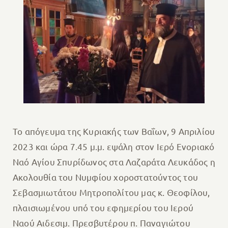
Το απόγευμα της Κυριακής των Βαΐων, 9 Απριλίου
2023 και ώρα 7.45 μ.μ. εψάλη στον Ιερό Ενοριακό
Ναό Αγίου Σπυρίδωνος στα Λαζαράτα Λευκάδος η
Ακολουθία του Νυμφίου χοροστατούντος του
Σεβασμιωτάτου Μητροπολίτου μας κ. Θεοφίλου,
πλαισιωμένου υπό του εφημερίου του Ιερού
Ναού Αιδεσιμ. Πρεσβυτέρου π. Παναγιώτου