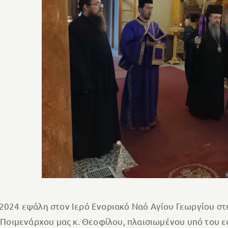
 2024 εψάλη στον Ιερό Ενοριακό Ναό Αγίου Γεωργίου σ
οιμενάρχου μας κ. Θεοφίλου, πλαισιωμένου υπό του ε