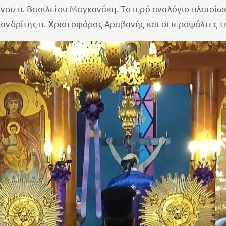
όνου π. Βασιλείου Μαγκανάκη. Το ιερό αναλόγιο πλαισίω
νδρίτης π. Χριστοφόρος Αραβανής και οι ιεροψάλτες τ