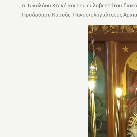
π. Νικολάου Κτενά και του ευλαβεστάτου διακ
Προδρόμου Καρυάς, Πανοσιολογιώτατος Αρχιμα