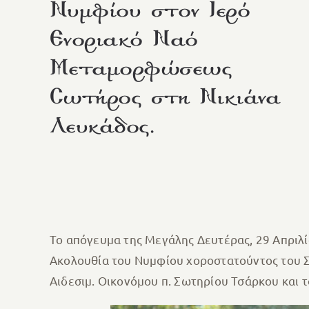
Νυμφίου στον Ιερό
Ενοριακό Ναό
Μεταμορφώσεως
Σωτήρος στη Νικιάνα
Λευκάδος.
Το απόγευμα της Μεγάλης Δευτέρας, 29 Απρι
Ακολουθία του Νυμφίου χοροστατούντος του Σ
Αιδεσιμ. Οικονόμου π. Σωτηρίου Τσάρκου και 