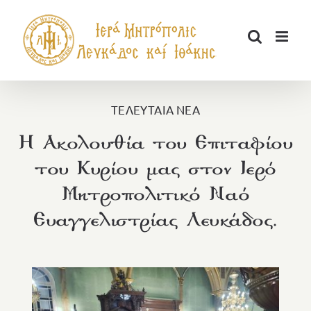
Μετάβαση
στο
περιεχόμενο
ΤΕΛΕΥΤΑΙΑ ΝΕΑ
Η Ακολουθία του Επιταφίου
του Κυρίου μας στον Ιερό
Μητροπολιτικό Ναό
Ευαγγελιστρίας Λευκάδος.