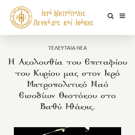
Μετάβαση
στο
περιεχόμενο
ΤΕΛΕΥΤΑΙΑ ΝΕΑ
Η Ακολουθία του Επιταφίου
του Κυρίου μας στον Ιερό
Μητροπολιτικό Ναό
Εισοδίων Θεοτόκου στο
Βαθύ Ιθάκης.