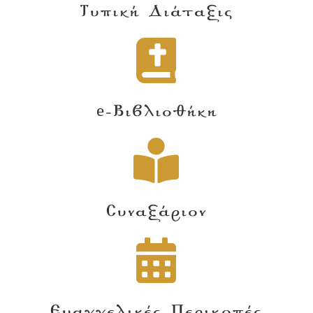
Τυπική Διάταξις
e-Βιβλιοθήκη
Συναξάριον
Ευαγγελικές Περικοπές