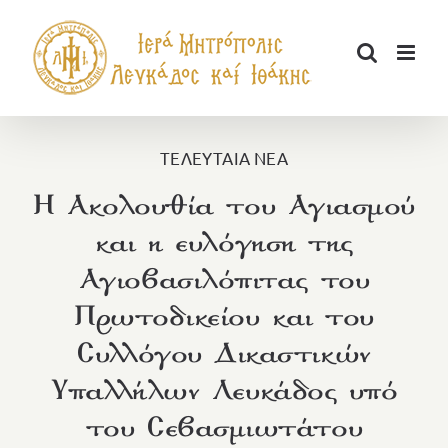
Μετάβαση
στο
περιεχόμενο
ΤΕΛΕΥΤΑΙΑ ΝΕΑ
Η Ακολουθία του Αγιασμού
και η ευλόγηση της
Αγιοβασιλόπιτας του
Πρωτοδικείου και του
Συλλόγου Δικαστικών
Υπαλλήλων Λευκάδος υπό
του Σεβασμιωτάτου