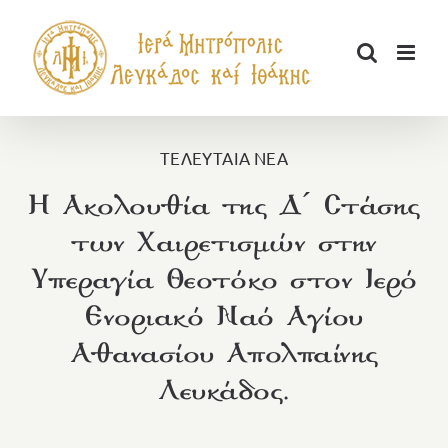
Μετάβαση
στο
περιεχόμενο
ΤΕΛΕΥΤΑΙΑ ΝΕΑ
Η Ακολουθία της Δ´ Στάσης
των Χαιρετισμών στην
Υπεραγία Θεοτόκο στον Ιερό
Ενοριακό Ναό Αγίου
Αθανασίου Απολπαίνης
Λευκάδος.