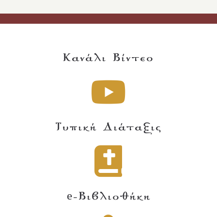
Κανάλι Βίντεο
Τυπική Διάταξις
e-Βιβλιοθήκη