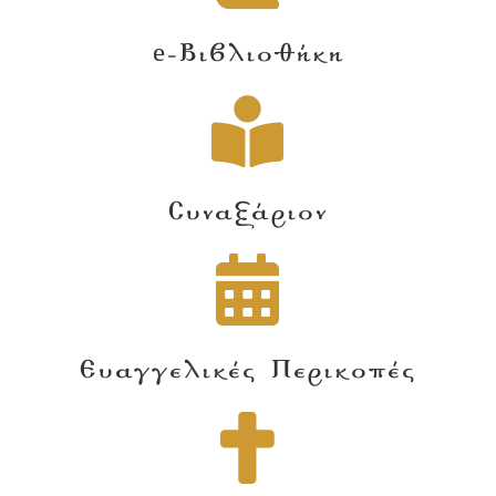
e-Βιβλιοθήκη
Συναξάριον
Ευαγγελικές Περικοπές