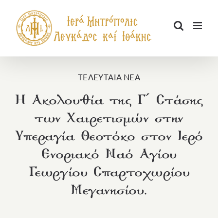
Μετάβαση
στο
περιεχόμενο
ΤΕΛΕΥΤΑΙΑ ΝΕΑ
Η Ακολουθία της Γ´ Στάσης
των Χαιρετισμών στην
Υπεραγία Θεοτόκο στον Ιερό
Ενοριακό Ναό Αγίου
Γεωργίου Σπαρτοχωρίου
Μεγανησίου.