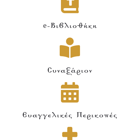
e-Βιβλιοθήκη
Συναξάριον
Ευαγγελικές Περικοπές