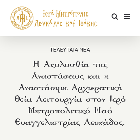
Μετάβαση
στο
περιεχόμενο
ΤΕΛΕΥΤΑΙΑ ΝΕΑ
Η Ακολουθία της
Αναστάσεως και η
Αναστάσιμη Αρχιερατική
Θεία Λειτουργία στον Ιερό
Μητροπολιτικό Ναό
Ευαγγελιστρίας Λευκάδος.