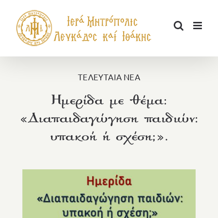
Μετάβαση
στο
περιεχόμενο
ΤΕΛΕΥΤΑΙΑ ΝΕΑ
Ημερίδα με θέμα:
«Διαπαιδαγώγηση παιδιών:
υπακοή ή σχέση;».