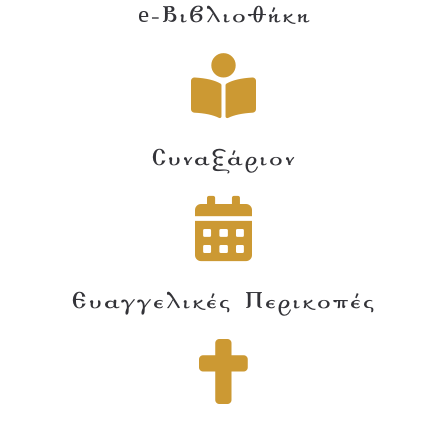
e-Βιβλιοθήκη
Συναξάριον
Ευαγγελικές Περικοπές