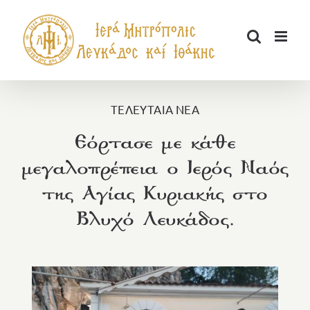
Μετάβαση
στο
περιεχόμενο
ΤΕΛΕΥΤΑΙΑ ΝΕΑ
Εόρτασε με κάθε
μεγαλοπρέπεια ο Ιερός Ναός
της Αγίας Κυριακής στο
Βλυχό Λευκάδος.