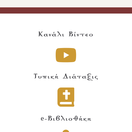
Κανάλι Βίντεο
Τυπική Διάταξις
e-Βιβλιοθήκη