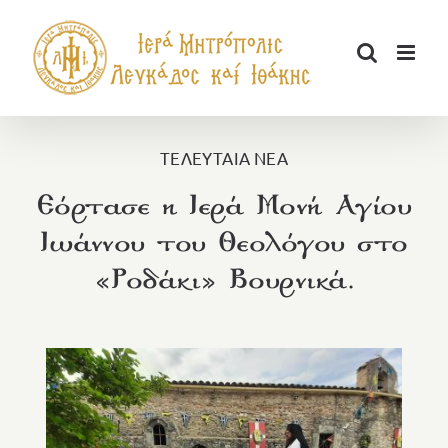
Μετάβαση
στο
περιεχόμενο
ΤΕΛΕΥΤΑΙΑ ΝΕΑ
Εόρτασε η Ιερά Μονή Αγίου
Ιωάννου του Θεολόγου στο
«Ροδάκι» Βουρνικά.