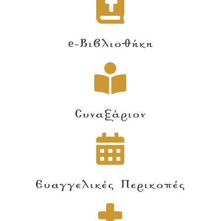
e-Βιβλιοθήκη
Συναξάριον
Ευαγγελικές Περικοπές