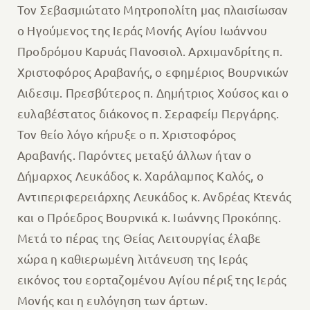
Τον Σεβασμιώτατο Μητροπολίτη μας πλαισίωσαν
ο Ηγούμενος της Ιεράς Μονής Αγίου Ιωάννου
Προδρόμου Καρυάς Πανοσιολ. Αρχιμανδρίτης π.
Χριστοφόρος Αραβανής, ο εφημέριος Βουρνικών
Αιδεσιμ. Πρεσβύτερος π. Δημήτριος Χούσος και ο
ευλαβέστατος διάκονος π. Σεραφείμ Περγάρης.
Τον θείο λόγο κήρυξε ο π. Χριστοφόρος
Αραβανής. Παρόντες μεταξύ άλλων ήταν ο
Δήμαρχος Λευκάδος κ. Χαράλαμπος Καλός, ο
Αντιπεριφερειάρχης Λευκάδος κ. Ανδρέας Κτενάς
και ο Πρόεδρος Βουρνικά κ. Ιωάννης Προκόπης.
Μετά το πέρας της Θείας Λειτουργίας έλαβε
χώρα η καθιερωμένη λιτάνευση της Ιεράς
εικόνος του εορταζομένου Αγίου πέριξ της Ιεράς
Μονής και η ευλόγηση των άρτων.