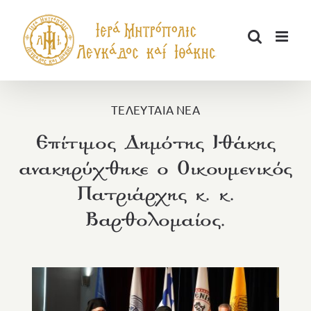
Μετάβαση
στο
περιεχόμενο
ΤΕΛΕΥΤΑΙΑ ΝΕΑ
Επίτιμος Δημότης Ιθάκης
ανακηρύχθηκε ο Οικουμενικός
Πατριάρχης κ. κ.
Βαρθολομαίος.