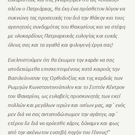
πλέον ο Πατριάρχης, θα έχη ένα πρόσθετον λόγον να
πυκνώνη τας προσευχάς του διά την Ιθάκην και τους
αγαπητούς συνδημότας του Ιθακησίους και να στέφη
με ολοκαρδίους Πατριαρχικάς ευλογίας και ευχάς
όλους σας και τα αγαθά και φιλογενή έργα σας!
Ευελπιστούμεν ότι θα έχωμεν την χαράν να σας
υποδεχώμεθα επισκεπτομένους κατά καιρούς την
Βασιλεύουσαν της Ορθοδοξίας και της καρδιάς των
Ρωμηών Κωνσταντινούπολιν και το Σεπτόν Κέντρον
του Φαναρίου, ως ευλαβείς προσκυνητάς των εκεί
πολλών και μεγάλων ιερών και οσίων μας, αφ᾽ ενός
μεν διά να σας ανταποδώσωμεν την αγάπην, αφ᾽
ετέρου δε διά να αρύεσθε χάριν, δύναμιν και φως
από την ακένωτον ευσεβή πηγήν του Γένους!”