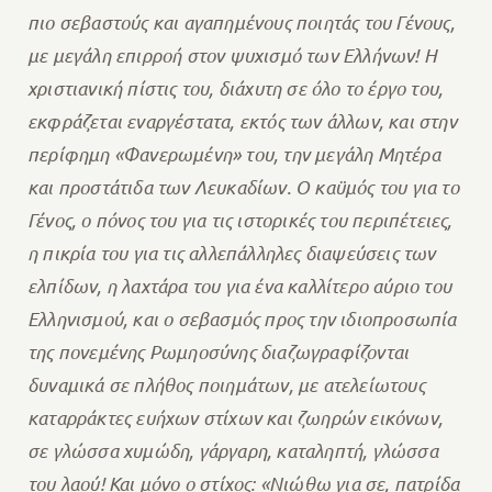
πιο σεβαστούς και αγαπημένους ποιητάς του Γένους,
με μεγάλη επιρροή στον ψυχισμό των Ελλήνων! Η
χριστιανική πίστις του, διάχυτη σε όλο το έργο του,
εκφράζεται εναργέστατα, εκτός των άλλων, και στην
περίφημη «Φανερωμένη» του, την μεγάλη Μητέρα
και προστάτιδα των Λευκαδίων. Ο καϋμός του για το
Γένος, ο πόνος του για τις ιστορικές του περιπέτειες,
η πικρία του για τις αλλεπάλληλες διαψεύσεις των
ελπίδων, η λαχτάρα του για ένα καλλίτερο αύριο του
Ελληνισμού, και ο σεβασμός προς την ιδιοπροσωπία
της πονεμένης Ρωμηοσύνης διαζωγραφίζονται
δυναμικά σε πλήθος ποιημάτων, με ατελείωτους
καταρράκτες ευήχων στίχων και ζωηρών εικόνων,
σε γλώσσα χυμώδη, γάργαρη, καταληπτή, γλώσσα
του λαού! Και μόνο ο στίχος: «Νιώθω για σε, πατρίδα