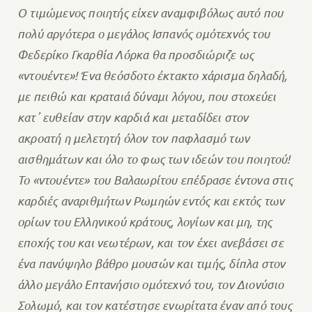
Ο τιμώμενος ποιητής είχεν αναμφιβόλως αυτό που
πολύ αργότερα ο μεγάλος Ισπανός ομότεχνός του
Φεδερίκο Γκαρθία Λόρκα θα προσδιώριζε ως
«ντουέντε»! Ένα θεόσδοτο έκτακτο χάρισμα δηλαδή,
με πειθώ και κραταιά δύναμι λόγου, που στοχεύει
κατ᾽ ευθείαν στην καρδιά και μεταδίδει στον
ακροατή η μελετητή όλον τον παφλασμό των
αισθημάτων και όλο το φως των ιδεών του ποιητού!
Το «ντουέντε» του Βαλαωρίτου επέδρασε έντονα στις
καρδιές αναριθμήτων Ρωμηών εντός και εκτός των
ορίων του Ελληνικού κράτους, λογίων και μη, της
εποχής του και νεωτέρων, και τον έχει ανεβάσει σε
ένα πανύψηλο βάθρο μουσών και τιμής, δίπλα στον
άλλο μεγάλο Επτανήσιο ομότεχνό του, τον Διονύσιο
Σολωμό, και τον κατέστησε ενωρίτατα έναν από τους