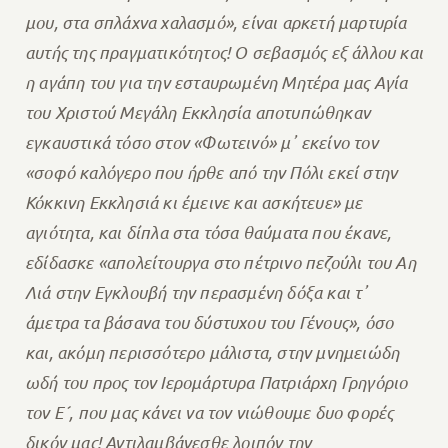
μου, στα σπλάχνα χαλασμό», είναι αρκετή μαρτυρία
αυτής της πραγματικότητος! Ο σεβασμός εξ άλλου και
η αγάπη του για την εσταυρωμένη Μητέρα μας Αγία
του Χριστού Μεγάλη Εκκλησία αποτυπώθηκαν
εγκαυστικά τόσο στον «Φωτεινό» μ᾽ εκείνο τον
«σοφό καλόγερο που ήρθε από την Πόλι εκεί στην
Κόκκινη Εκκλησιά κι έμεινε και ασκήτευε» με
αγιότητα, και δίπλα στα τόσα θαύματα που έκανε,
εδίδασκε «απολείτουργα στο πέτρινο πεζούλι του Αη
Λιά στην Εγκλουβή την περασμένη δόξα και τ᾽
άμετρα τα βάσανα του δύστυχου του Γένους», όσο
και, ακόμη περισσότερο μάλιστα, στην μνημειώδη
ωδή του προς τον Ιερομάρτυρα Πατριάρχη Γρηγόριο
τον Ε´, που μας κάνει να τον νιώθουμε δυο φορές
δικόν μας! Αντιλαμβάνεσθε λοιπόν την