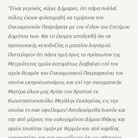
“Είναι γεγονός, κύριε Δήμαρχε, ότι πάρα πολλαί
πόλεις έχουν φιλοτιμηθή να τιμήσουν τον
Οικουμενικόν Πατριάρχην με τον τίτλον του Επιτίμου
Δημότου των. Και το έχομεν αποδεχθή όχι εκ
προσωπικής κενοδοξίας η ματαίου λογισμού.
Πιστεύομεν ότι πάσα τιμή προς το πρόσωπον της
Μετριότητος ημών αυτομάτως διαβαίνει επί τον
ιερόν θεσμόν του Οικουμενικού Πατριαρχείου τον
οποίον εκπροσωπούμεν, και επί την πνευματικήν
Μητέρα όλων μας Αγίαν του Χριστού εν
Κωνσταντινουπόλει Μεγάλην Εκκλησίαν, εις την
οποίαν το παν οφείλομεν! Αποδεχόμεθα λοιπόν και
την από μέρους του ευλογημένου Δήμου Ιθάκης και
υμών τοιαύτην τιμήν με θερμήν και από καρδίας
ευχαριστίαν, και σας γνωρίζομεν ότι ως «Θιακός»