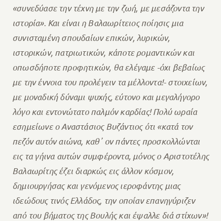
«συνεδύασε την τέχνη με την ζωή, με μεσάζοντα την
ιστορία». Και είναι η Βαλαωρίτειος ποίησις μια
συνισταμένη σπουδαίων επικών, λυρικών,
ιστορικών, πατριωτικών, κάποτε ρομαντικών και
οπωσδήποτε προφητικών, θα ελέγαμε -όχι βεβαίως
με την έννοια του προλέγειν τα μέλλοντα!- στοιχείων,
με μοναδική δύναμι ψυχής, εύτονο και μεγαλήγορο
λόγο και εντονώτατο παλμόν καρδίας! Πολύ ωραία
εσημείωνε ο Αναστάσιος Βυζάντιος ότι «κατά τον
πεζόν αυτόν αιώνα, καθ᾽ ον πάντες προσκολλώνται
εις τα γήινα αυτών συμφέροντα, μόνος ο Αριστοτέλης
Βαλαωρίτης έζει διαρκώς εις άλλον κόσμον,
δημιουργήσας και γενόμενος ιεροφάντης μιας
ιδεώδους τινός Ελλάδος, την οποίαν επανηγύριζεν
από του βήματος της Βουλής και έψαλλε διά στίχων»!