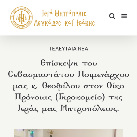
Μετάβαση
στο
περιεχόμενο
ΤΕΛΕΥΤΑΙΑ ΝΕΑ
Επίσκεψη του
Σεβασμιωτάτου Ποιμενάρχου
μας κ. Θεοφίλου στον Οίκο
Πρόνοιας (Γηροκομείο) της
Ιεράς μας Μητροπόλεως.