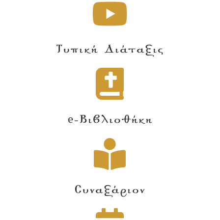
Τυπική Διάταξις
e-Βιβλιοθήκη
Συναξάριον