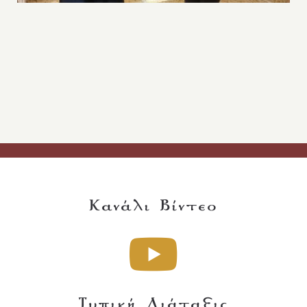
Κανάλι Βίντεο
Τυπική Διάταξις