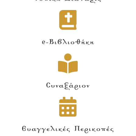
e-Βιβλιοθήκη
Συναξάριον
Ευαγγελικές Περικοπές