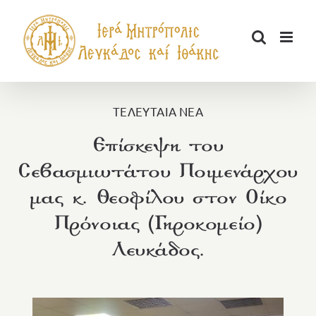
Μετάβαση
στο
περιεχόμενο
ΤΕΛΕΥΤΑΙΑ ΝΕΑ
Επίσκεψη του
Σεβασμιωτάτου Ποιμενάρχου
μας κ. Θεοφίλου στον Οίκο
Πρόνοιας (Γηροκομείο)
Λευκάδος.