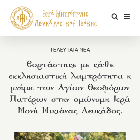
Μετάβαση
στο
περιεχόμενο
ΤΕΛΕΥΤΑΙΑ ΝΕΑ
Εορτάστηκε με κάθε
εκκλησιαστική λαμπρότητα η
μνήμη των Αγίων Θεοφόρων
Πατέρων στην ομώνυμη Ιερά
Μονή Νικιάνας Λευκάδος.