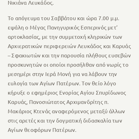
Νικιάνα Λευκάδος.
Το απόγευμα του Σαββάτου και ώρα 7.00 μ.μ.
εψάλη ο Μέγας Πανηγυρικός Εσπερινός μετ’
αρτοκλασίας, με την συμμετοχή κληρικών των
Αρχιερατικών περιφερειών Λευκάδος και Καρυάς
– Σφακιωτών και την παρουσία πλήθους ευσεβών
προσκυνητών οι οποίοι προσήλθαν από νωρίς το
μεσημέρι στην Ιερά Μονή για να λάβουν την
ευλογία των Αγίων Πατέρων. Τον θείο λόγο
κήρυξε ο εφημέριος Ενορίας Αγίου Σπυρίδωνος
Καρυάς, Πανοσιώτατος Αρχιμανδρίτης π.
Μακάριος Κτενάς αναφερόμενος μεταξύ άλλων
στις αρετές και την δογματική διδασκαλία των
Αγίων θεοφόρων Πατέρων.