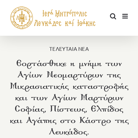
Μετάβαση
στο
περιεχόμενο
ΤΕΛΕΥΤΑΙΑ ΝΕΑ
Εορτάσθηκε η μνήμη των
Αγίων Νεομαρτύρων της
Μικρασιατικής καταστροφής
και των Αγίων Μαρτύρων
Σοφίας, Πίστεως, Ελπίδος
και Αγάπης στο Κάστρο της
Λευκάδος.