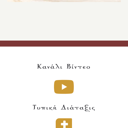
Κανάλι Βίντεο
Τυπική Διάταξις