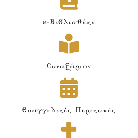
e-Βιβλιοθήκη
Συναξάριον
Ευαγγελικές Περικοπές