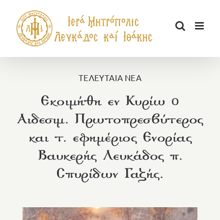
Μετάβαση
στο
περιεχόμενο
ΤΕΛΕΥΤΑΙΑ ΝΕΑ
Εκοιμήθη εν Κυρίω o
Αιδεσιμ. Πρωτοπρεσβύτερος
και τ. εφημέριος Ενορίας
Βαυκερής Λευκάδος π.
Σπυρίδων Γαζής.