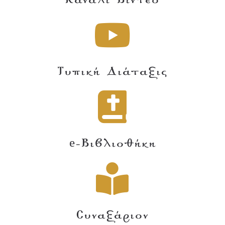
Κανάλι Βίντεο
Τυπική Διάταξις
e-Βιβλιοθήκη
Συναξάριον