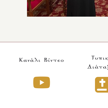
Τυπι
Κανάλι Βίντεο
Διάτα