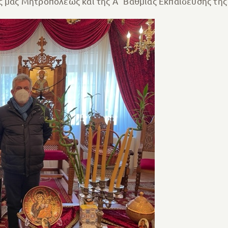
ς μας Μητροπόλεως και της Α᾽ Βάθμιας Εκπαίδευσης της