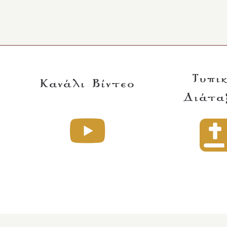
Τυπι
Κανάλι Βίντεο
Διάτα