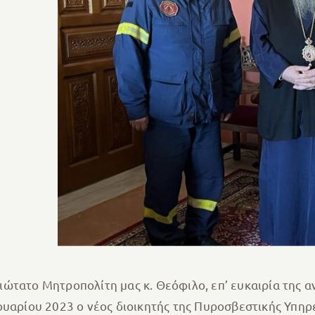
ιώτατο Μητροπολίτη μας κ. Θεόφιλο, επ’ ευκαιρία της 
ουαρίου 2023 ο νέος διοικητής της Πυροσβεστικής Υπηρ