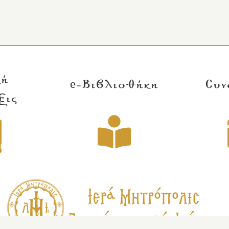
κή
e-Βιβλιοθήκη
Συν
ξις