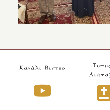
Τυπι
Κανάλι Βίντεο
Διάτα