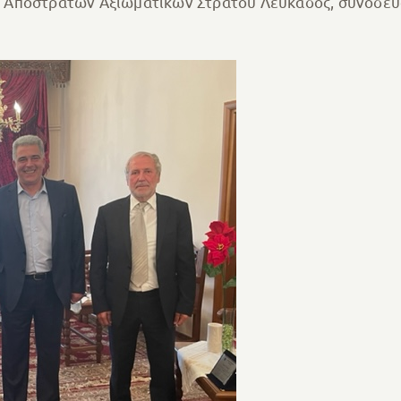
 Αποστράτων Αξιωματικών Στρατού Λευκάδος, συνοδευό