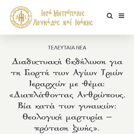
Μετάβαση
στο
περιεχόμενο
ΤΕΛΕΥΤΑΙΑ ΝΕΑ
Διαδικτυακή Εκδήλωση για
τη Γιορτή των Αγίων Τριών
Ιεραρχών με θέμα:
«Διαπλάθοντας Ανθρώπους.
Βία κατά των γυναικών:
Θεολογική μαρτυρία –
πρόταση ζωής».