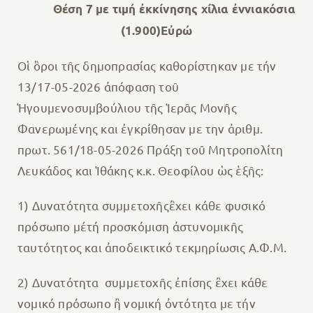
Θέση 7 με τιμή ἐκκίνησης χίλια ἐννιακόσια
(1.900)Εὐρώ
Οἱ ὃροι τῆς δημοπρασίας καθορίστηκαν με τήν
13/17-05-2026 ἀπόφαση τοῦ
Ἡγουμενοσυμβούλιου τῆς Ἱερᾶς Μονῆς
Φανερωμένης και ἐγκρίθησαν με την ἀριθμ.
πρωτ. 561/18-05-2026 Πράξη τοῦ Μητροπολίτη
Λευκάδος και Ἱθάκης κ.κ. Θεοφίλου ὡς ἑξῆς:
1) Δυνατότητα συμμετοχῆςἒχει κάθε φυσικό
πρόσωπο μέτή προσκόμιση ἀστυνομικῆς
ταυτότητος και ἀποδεικτικό τεκμηρίωσις Α.Φ.Μ.
2) Δυνατότητα συμμετοχῆς ἐπίσης ἒχει κάθε
νομικό πρόσωπο ἢ νομική ὀντότητα με τήν