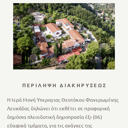
Π Ε Ρ Ι Λ Η Ψ Η Δ Ι Α Κ Η Ρ Υ Ξ Ε Ω Σ
Η Ιερά Μονή Υπεραγιας Θεοτόκου Φανερωμένης
Λευκάδας δηλώνει ότι εκθέτει σε προφορική
δημόσια πλειοδοτική δημοπρασία έξι (06)
εδαφικά τμήματα, για τις ανάγκες της