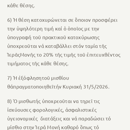
κάθε θέσης.
6) Ἡ θέση κατοχυρώνεται σε ὃποιον προσφέρει
την ὑψηλότερη τιμή καί ὁ ὁποῖος με την
ὑπογραφή τοῦ πρακτικοῦ κατοχύρωσης
ὑποχρεοῦται νά καταβάλλει στόν ταμία τῆς
ἹερᾶςΜονῆς το 20% τῆς τιμῆς τοῦ ἐπιτευχθέντος
τιμήματος τῆς κάθε θέσης.
7) Ἡ ἐξόφλησητοῦ μισθίου
θάπραγματοποιηθεῖτήν Κυριακή 31/5/2026.
8) Ὁ μισθωτής ὑποχρεοῦται να τηρεῖ τις
ἰσχύουσες φορολογικές, ἀσφαλιστικές
ὑγειονομικές διατάξεις και νά παραδώσει τό
μίσθιο στην Ἱερά Μονή καθαρό ὃπως τό