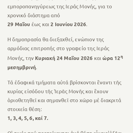
εμποροπανηγύρεως της Ιεράς Μονής, για το
χρονικό διάστημα από
έως και
.
29 Μαΐου
2 Ιουνίου 2026
Η δημοπρασία θα διεξαχθεί, ενώπιον της
αρμόδιας επιτροπής στο γραφείο της Ιεράς
η
Μονής, την
και
Κυριακή 24 Μαΐου 2026
ώρα 12
.
μεσημβρινή
Τά ἐδαφικά τμήματα αὐτά βρίσκονται ἒναντι τῆς
κυρίας εἰσόδου τῆς Ἱερᾶς Μονῆς και ἒχουν
ὁριοθετηθεῖ και σημανθεῖ στο χῶρο μέ διακριτά
στοιχεία θέση:
1, 3, 4, 5, 6, καί 7.
Οἱ τιμές πού προτείνονται ἀνά θέση εἶναιοἱἑξῆς: