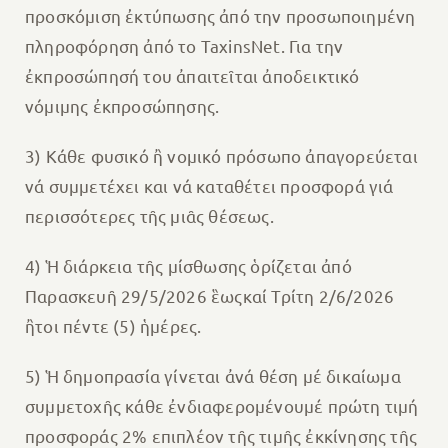
προσκόμιση ἐκτύπωσης ἀπό την προσωποιημένη
πληροφόρηση ἀπό το TaxinsNet. Για την
ἐκπροσώπησή του ἀπαιτεῖται ἀποδεικτικό
νόμιμης ἐκπροσώπησης.
3) Κάθε φυσικό ἢ νομικό πρόσωπο ἀπαγορεύεται
νά συμμετέχει και νά καταθέτει προσφορά γιά
περισσότερες τῆς μιᾶς θέσεως.
4) Ἡ διάρκεια τῆς μίσθωσης ὁρίζεται ἀπό
Παρασκευῆ 29/5/2026 ἓωςκαί Τρίτη 2/6/2026
ἢτοι πέντε (5) ἡμέρες.
5) Ἡ δημοπρασία γίνεται ἀνά θέση μέ δικαίωμα
συμμετοχῆς κάθε ἐνδιαφερομένουμέ πρώτη τιμή
προσφοράς 2% επιπλέον τῆς τιμῆς ἐκκίνησης τῆς