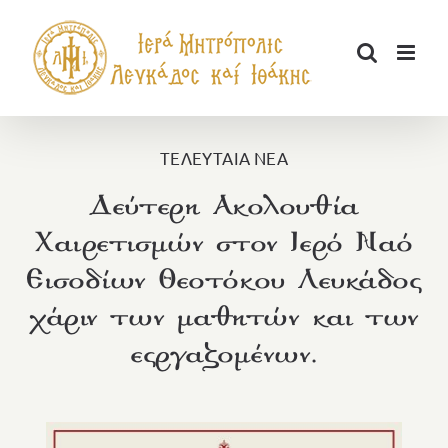
Μετάβαση
στο
περιεχόμενο
ΤΕΛΕΥΤΑΙΑ ΝΕΑ
Δεύτερη Ακολουθία
Χαιρετισμών στον Ιερό Ναό
Εισοδίων Θεοτόκου Λευκάδος
χάριν των μαθητών και των
εςργαζομένων.