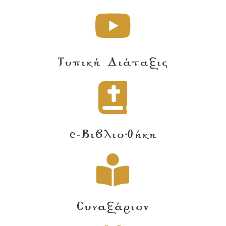
Τυπική Διάταξις
e-Βιβλιοθήκη
Συναξάριον