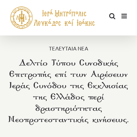
Μετάβαση
στο
περιεχόμενο
ΤΕΛΕΥΤΑΙΑ ΝΕΑ
Δελτίο Τύπου Συνοδικής
Επιτροπής επί των Αιρέσεων
Ιεράς Συνόδου της Εκκλησίας
της Ελλάδος περί
δραστηριότητας
Νεοπροτεσταντικής κινήσεως.