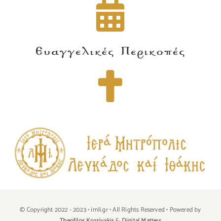
Ευαγγελικές Περικοπές
© Copyright 2022 - 2023 • imli.gr • All Rights Reserved • Powered by
Theofilos Kossivakis
&
Digital Matters