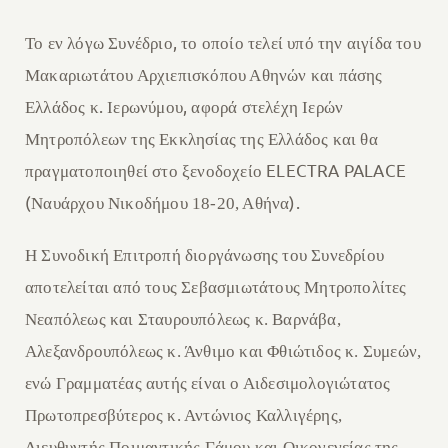
,
Το
εν λόγω Σ
υνέδριο
το οποίο τ
ελεί
υπό την αιγίδα του
Μ
ακαριωτάτου
Α
ρχιεπισκόπου Αθηνών και πάσης
.
,
Ελλάδος κ
Ιερ
ω
ν
ύ
μου
αφορά στελέχη
Ιε
ρών
Μ
ητροπόλεων της Εκκλησίας της Ελλάδος
και θα
ELECTRA PALACE
πραγματοποιηθεί στο ξενοδοχείο
(
).
Ναυάρχου Νικοδήμου 18-20, Αθήνα
Η Συνοδική Επιτροπή διοργάνωσης του Συνεδρίου
αποτελείται από τους Σεβασμιωτάτους Μητροπολίτες
Νεαπόλεως και Σταυρουπόλεως κ. Βαρνάβα,
Αλεξανδρουπόλεως κ. Άνθιμο και Φθιώτιδος κ. Συμεών,
ενώ Γραμματέας αυτής είναι ο Αιδεσιμολογιώτατος
Πρωτοπρεσβύτερος κ. Αντώνιος Καλλιγέρης,
Διευθυντής Ποιμαντικής Γάμου και Οικογενείας της