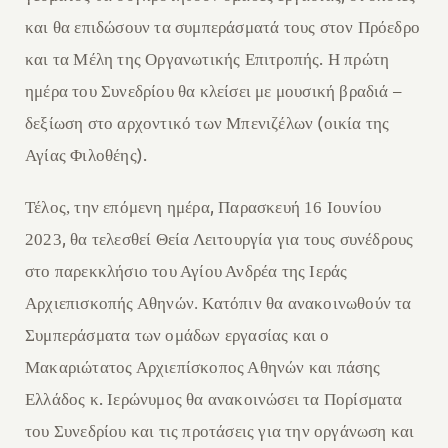
και θα επιδώσουν τα συμπεράσματ
ά
τους στον
Π
ρόεδρο
.
και τα
Μ
έλη της
Ο
ργανωτικής
Ε
πιτροπής
Η
πρώτη
–
ημέρα του
Σ
υνεδρίου
θ
α κλείσει με μουσική βραδιά
(
δεξίωση στο αρχοντικό των
Μ
πενιζέλων
οικία της
).
Αγίας Φιλοθέης
,
Τέλος, τ
ην επόμενη ημέρα
Παρασκευή 16 Ιουνίου
,
2023
θα τελεσ
θ
εί Θεία Λειτουργία για τους συνέδρους
στο παρεκκλήσιο του Αγίου Ανδρέα της Ιεράς
Αρχιεπισκοπής
Αθηνών. Κ
ατόπιν θα ανακοινωθούν τα
Σ
υμπεράσματα των ομάδων εργασίας και ο
Μ
ακαριώτατος Αρχιεπίσκοπος Αθηνών και πάσης
.
Ελλάδος κ
Ιερώνυμος θα ανακοινώσει τα
Π
ορίσματα
του
Σ
υνεδρίου και τις προτάσεις για την οργάνωση και