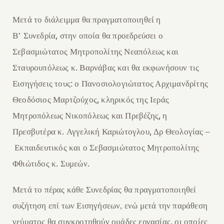
Μετά το διάλειμμα θα πραγματοποιηθεί η
,
Β’
Σ
υνεδρία
στην οποία θα προεδρεύσει ο
Σ
εβασμιώτατος Μητροπολίτης Νεαπόλεως και
.
Σ
ταυρουπόλεως κ
Βαρνάβας και θα εκφωνήσουν τις
:
Ε
ισηγήσεις τους
ο
Π
ανοσιολογιώτατος
Α
ρχιμανδρίτης
,
Θεοδόσιος
Μ
αρτζούχος
κληρικός της Ιεράς
,
Μητροπόλεως Νικοπόλεως και Πρεβέζης
η
.
,
–
Πρεσβυτέρα κ
Αγγελική
Κ
αρ
ι
ώτογλου
Δ
ρ
Θ
εολογίας
Ε
κπαιδευτικός
και
ο
Σ
εβασμιώτατος
Μ
ητροπολίτης
.
.
Φθιώτιδος κ
Συμεών
Μ
ετά το πέρας
κάθε Συνεδρίας
θα πραγματοποιηθεί
συζήτηση επ
ί των Εισηγήσεων, ενώ
μετά
τ
ην παράθεση
,
γεύματος θα συγκροτηθούν ομάδες εργασί
α
ς
οι οποίες