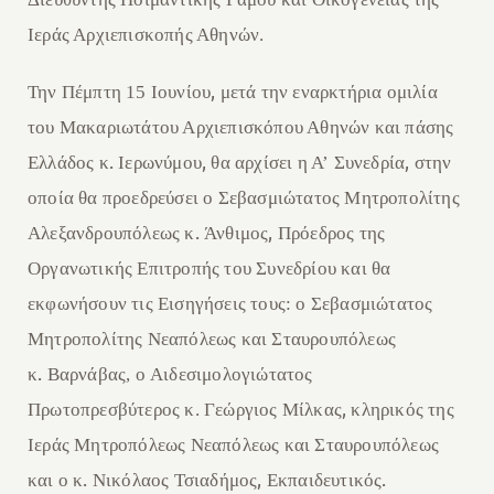
Ιεράς Αρχιεπισκοπής Αθηνών.
,
Την Πέμπτη 15 Ιουνίου
μετά την εναρκτήρια ομιλία
του
Μ
ακαριωτάτου
Α
ρχιεπισκόπου Αθηνών και πάσης
.
,
,
Ελλάδος κ
Ιερ
ω
ν
ύ
μου
θα αρχίσει η
Α’
Σ
υνεδρία
στην
οποία θα προεδρεύσει ο
Σ
εβασμι
ώ
τατος Μητροπολίτης
.
,
Αλεξανδρουπόλεως κ
Άνθιμος
Π
ρόεδρος της
Ο
ργανωτικής
Ε
πιτροπής του
Σ
υνεδρίου και θα
εκφωνήσουν
τις Ε
ισηγήσεις
τους:
ο
Σ
εβασμιώτατ
ος
Μητροπολίτης Νεαπόλεως και
Σ
ταυρουπόλεως
.
κ
Βαρνάβα
ς, ο
Α
ιδεσιμολογιώτατος
,
Π
ρωτοπρεσβύτερος
κ.
Γεώργιος
Μί
λκας
κληρικός της
Ιεράς Μητροπόλεως Νεαπόλεως και
Σ
ταυρουπόλεως
.
,
.
και
ο κ
Νικόλαος
Τ
σιαδ
ή
μος
Εκπαιδευτικός