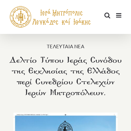
Μετάβαση
στο
περιεχόμενο
ΤΕΛΕΥΤΑΙΑ ΝΕΑ
Δελτίο Τύπου Ιεράς Συνόδου
της Εκκλησίας της Ελλάδος
περί Συνεδρίου Στελεχών
Ιερών Μητροπόλεων.