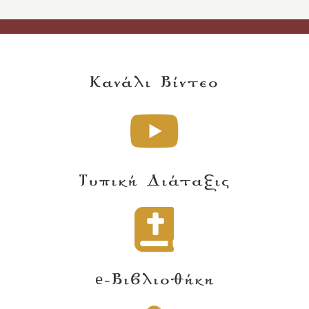
Κανάλι Βίντεο
Τυπική Διάταξις
e-Βιβλιοθήκη