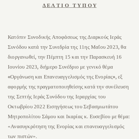
Δ Ε Λ Τ Ι Ο Τ Υ Π Ο Υ
Κατόπιν
Σ
υνοδικής
Α
π
ο
φ
ά
σ
εω
ς της
Δ
ιαρκούς Ιεράς
,
Συνόδου
κατά
τη
ν
Σ
υνεδρία
της 11ης Μαΐου 2023
θα
,
διοργανωθεί
την Πέμπτη 15 και την Παρασκευή 16
,
Ιουνίου 2023
διήμερο
Συ
νέδριο με γενικό θέμα
«
»,
Ο
ργάνωση και
Επανε
υαγγελισμός της
Ε
νορίας
εξ
αφορμής
τη
ς
πραγματοποιηθείσ
ης
κατά την συνέλευση
της Σεπτής
Ιεράς Συνόδου
της Ιεραρχίας του
Οκτωβρίου 2022 Εισ
η
γ
ή
σ
εως
του Σεβασμιωτάτου
Μητροπολίτου Σάμου και Ικαρίας κ. Ευσεβίου με θέμα:
«Ανασυγκρότηση της Ενορίας και επανευαγγελισμός
των πιστών».