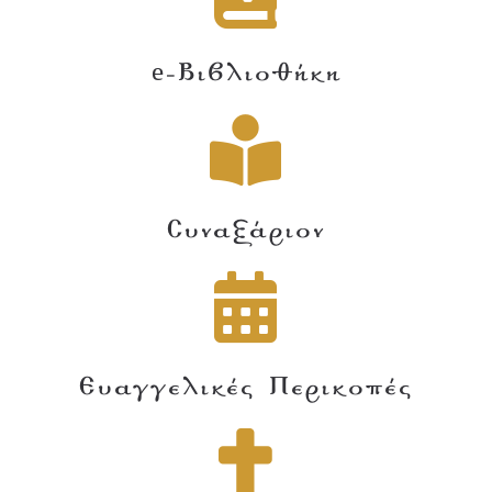
e-Βιβλιοθήκη
Συναξάριον
Ευαγγελικές Περικοπές