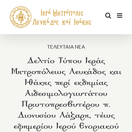
Μετάβαση
στο
περιεχόμενο
ΤΕΛΕΥΤΑΙΑ ΝΕΑ
Δελτίο Τύπου Ιεράς
Μητροπόλεως Λευκάδος και
Ιθάκης περί εκδημίας
Αιδεσιμολογιωτάτου
Πρωτοπρεσβυτέρου π.
Διονυσίου Λάζαρη, τέως
εφημερίου Ιερού Ενοριακού