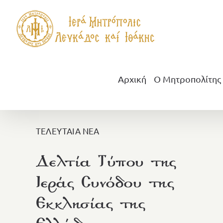
Μετάβαση
στο
περιεχόμενο
Αρχική
Ο Μητροπολίτης
ΤΕΛΕΥΤΑΙΑ ΝΕΑ
Δελτία Τύπου της
Ιεράς Συνόδου της
Εκκλησίας της