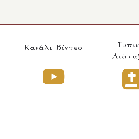
Τυπι
Κανάλι Βίντεο
Διάτα