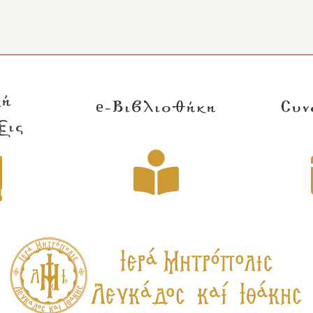
κή
e-Βιβλιοθήκη
Συν
ξις