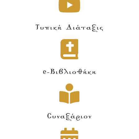
Τυπική Διάταξις
e-Βιβλιοθήκη
Συναξάριον