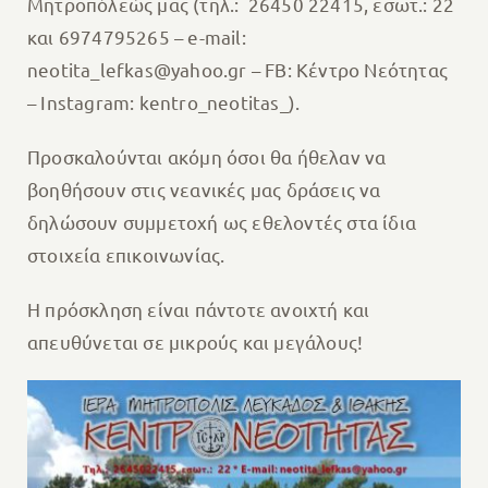
Μητροπόλεώς μας (τηλ.: 26450 22415, εσωτ.: 22
και 6974795265 – e-mail:
neotita_lefkas@yahoo.gr – FB: Κέντρο Νεότητας
– Instagram: kentro_neotitas_).
Προσκαλούνται ακόμη όσοι θα ήθελαν να
βοηθήσουν στις νεανικές μας δράσεις να
δηλώσουν συμμετοχή ως εθελοντές στα ίδια
στοιχεία επικοινωνίας.
Η πρόσκληση είναι πάντοτε ανοιχτή και
απευθύνεται σε μικρούς και μεγάλους!