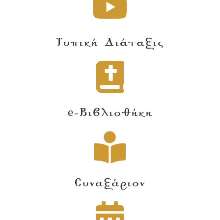
Τυπική Διάταξις
e-Βιβλιοθήκη
Συναξάριον