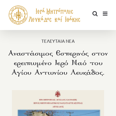
Μετάβαση
στο
περιεχόμενο
ΤΕΛΕΥΤΑΙΑ ΝΕΑ
Αναστάσιμος Εσπερινός στον
ερειπωμένο Ιερό Ναό του
Αγίου Αντωνίου Λευκάδος.