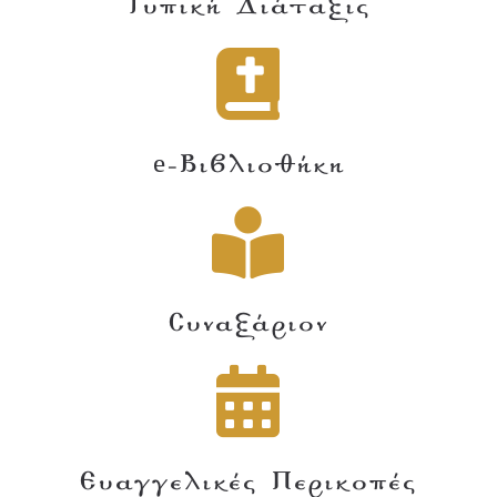
Τυπική Διάταξις
e-Βιβλιοθήκη
Συναξάριον
Ευαγγελικές Περικοπές