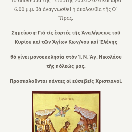
6.00 μ.μ. θά ἀναγνωσθεῖ ἡ ἀκολουθία τῆς Θ΄
Ὥρας.
Σημείωση: Γιά τίς ἑορτές τῆς Ἀναλήψεως τοῦ
Κυρίου καί τῶν Ἁγίων Κων/νου καί Ἑλένης
θά γίνει μονοεκκλησία στόν Ἱ. Ν. Ἁγ. Νικολάου
τῆς πόλεώς μας.
Προσκαλοῦνται πάντες οἱ εὐσεβεῖς Χριστιανοί.