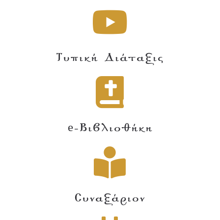
Τυπική Διάταξις
e-Βιβλιοθήκη
Συναξάριον