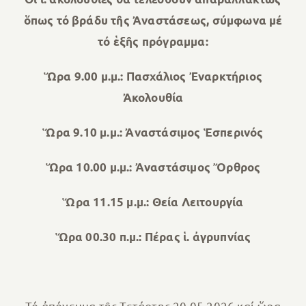
ὅπως τό βράδυ τῆς Ἀναστάσεως, σύμφωνα μέ
τό ἑξῆς πρόγραμμα:
Ὥρα 9.00 μ.μ.: Πασχάλιος Ἐναρκτήριος
Ἀκολουθία
Ὥρα 9.10 μ.μ.: Ἀναστάσιμος Ἑσπερινός
Ὥρα 10.00 μ.μ.: Ἀναστάσιμος
Ὄρθρος
Ὥρα 11.15 μ.μ.: Θεία Λειτουργία
Ὥρα 00.30 π.μ.: Πέρας ἱ. ἀγρυπνίας
Τό ἀπόγευμα τῆς Τετάρτης 20.05.2026 καί ὥρα