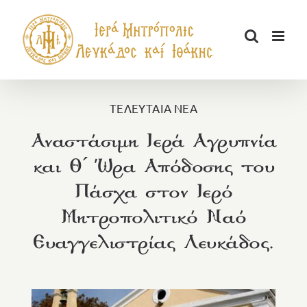
Μετάβαση
στο
περιεχόμενο
ΤΕΛΕΥΤΑΙΑ ΝΕΑ
Αναστάσιμη Ιερά Αγρυπνία
και Θ´ Ώρα Απόδοσης του
Πάσχα στον Ιερό
Μητροπολιτικό Ναό
Ευαγγελιστρίας Λευκάδος.