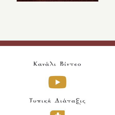
Κανάλι Βίντεο
Τυπική Διάταξις