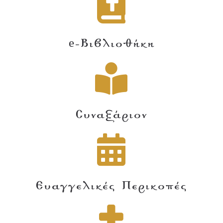
e-Βιβλιοθήκη
Συναξάριον
Ευαγγελικές Περικοπές