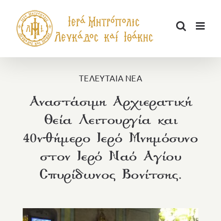
Μετάβαση
στο
περιεχόμενο
ΤΕΛΕΥΤΑΙΑ ΝΕΑ
Αναστάσιμη Αρχιερατική
Θεία Λειτουργία και
40νθήμερο Ιερό Μνημόσυνο
στον Ιερό Ναό Αγίου
Σπυρίδωνος Βονίτσης.